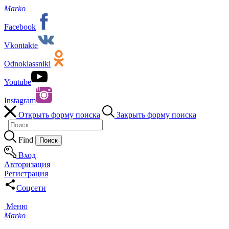
Marko
Facebook
Vkontakte
Odnoklassniki
Youtube
Instagram
Открыть форму поиска
Закрыть форму поиска
Find
Вход
Авторизация
Регистрация
Соцсети
Меню
Marko