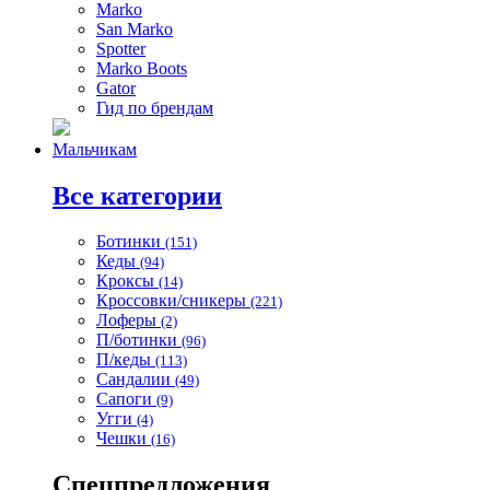
Marko
San Marko
Spotter
Marko Boots
Gator
Гид по брендам
Мальчикам
Все категории
Ботинки
(151)
Кеды
(94)
Кроксы
(14)
Кроссовки/сникеры
(221)
Лоферы
(2)
П/ботинки
(96)
П/кеды
(113)
Сандалии
(49)
Сапоги
(9)
Угги
(4)
Чешки
(16)
Спецпредложения