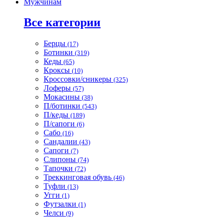
Мужчинам
Все категории
Берцы
(17)
Ботинки
(319)
Кеды
(65)
Кроксы
(10)
Кроссовки/сникеры
(325)
Лоферы
(57)
Мокасины
(38)
П/ботинки
(543)
П/кеды
(189)
П/сапоги
(6)
Сабо
(16)
Сандалии
(43)
Сапоги
(7)
Слипоны
(74)
Тапочки
(72)
Треккинговая обувь
(46)
Туфли
(13)
Угги
(1)
Футзалки
(1)
Челси
(9)