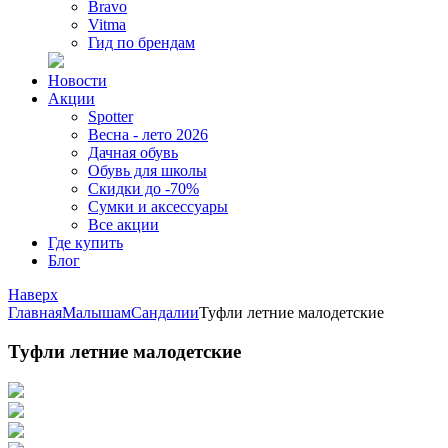
Bravo
Vitma
Гид по брендам
Новости
Акции
Spotter
Весна - лето 2026
Дачная обувь
Обувь для школы
Скидки до -70%
Сумки и аксессуары
Все акции
Где купить
Блог
Наверх
Главная
Малышам
Сандалии
Туфли летние малодетские
Туфли летние малодетские