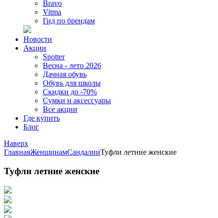
Bravo
Vitma
Гид по брендам
Новости
Акции
Spotter
Весна - лето 2026
Дачная обувь
Обувь для школы
Скидки до -70%
Сумки и аксессуары
Все акции
Где купить
Блог
Наверх
Главная
Женщинам
Сандалии
Туфли летние женские
Туфли летние женские