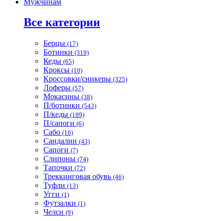
Мужчинам
Все категории
Берцы
(17)
Ботинки
(319)
Кеды
(65)
Кроксы
(10)
Кроссовки/сникеры
(325)
Лоферы
(57)
Мокасины
(38)
П/ботинки
(543)
П/кеды
(189)
П/сапоги
(6)
Сабо
(16)
Сандалии
(43)
Сапоги
(7)
Слипоны
(74)
Тапочки
(72)
Треккинговая обувь
(46)
Туфли
(13)
Угги
(1)
Футзалки
(1)
Челси
(9)