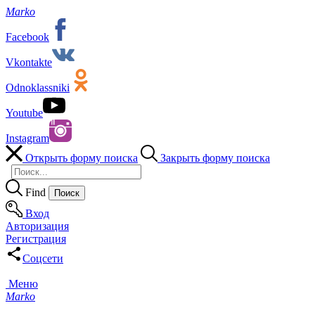
Marko
Facebook
Vkontakte
Odnoklassniki
Youtube
Instagram
Открыть форму поиска
Закрыть форму поиска
Find
Вход
Авторизация
Регистрация
Соцсети
Меню
Marko