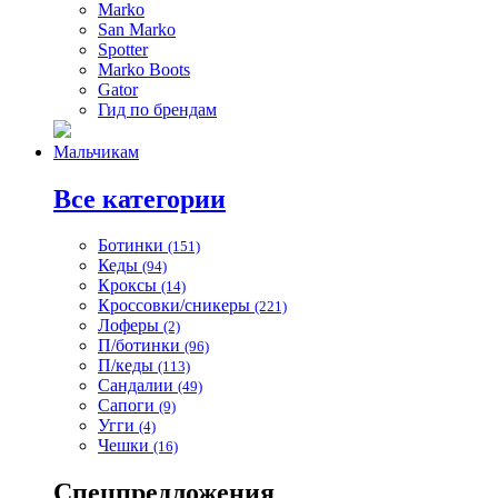
Marko
San Marko
Spotter
Marko Boots
Gator
Гид по брендам
Мальчикам
Все категории
Ботинки
(151)
Кеды
(94)
Кроксы
(14)
Кроссовки/сникеры
(221)
Лоферы
(2)
П/ботинки
(96)
П/кеды
(113)
Сандалии
(49)
Сапоги
(9)
Угги
(4)
Чешки
(16)
Спецпредложения