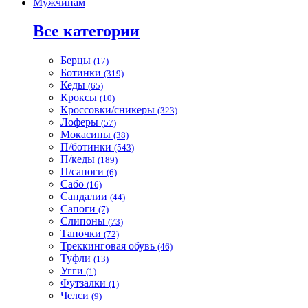
Мужчинам
Все категории
Берцы
(17)
Ботинки
(319)
Кеды
(65)
Кроксы
(10)
Кроссовки/сникеры
(323)
Лоферы
(57)
Мокасины
(38)
П/ботинки
(543)
П/кеды
(189)
П/сапоги
(6)
Сабо
(16)
Сандалии
(44)
Сапоги
(7)
Слипоны
(73)
Тапочки
(72)
Треккинговая обувь
(46)
Туфли
(13)
Угги
(1)
Футзалки
(1)
Челси
(9)