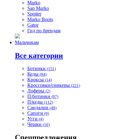
Marko
San Marko
Spotter
Marko Boots
Gator
Гид по брендам
Мальчикам
Все категории
Ботинки
(151)
Кеды
(94)
Кроксы
(14)
Кроссовки/сникеры
(221)
Лоферы
(2)
П/ботинки
(97)
П/кеды
(112)
Сандалии
(49)
Сапоги
(9)
Угги
(4)
Чешки
(16)
Спецпредложения