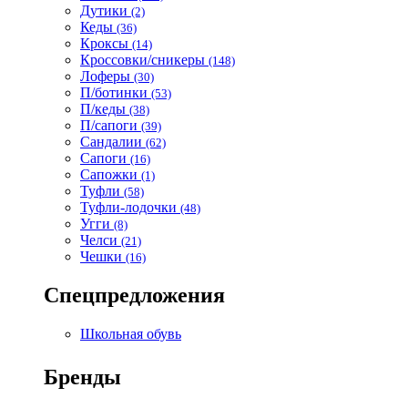
Дутики
(2)
Кеды
(36)
Кроксы
(14)
Кроссовки/сникеры
(148)
Лоферы
(30)
П/ботинки
(53)
П/кеды
(38)
П/сапоги
(39)
Сандалии
(62)
Сапоги
(16)
Сапожки
(1)
Туфли
(58)
Туфли-лодочки
(48)
Угги
(8)
Челси
(21)
Чешки
(16)
Спецпредложения
Школьная обувь
Бренды