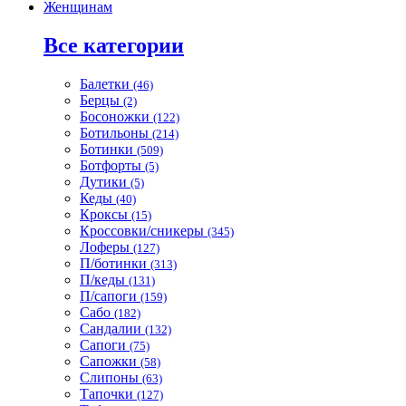
Женщинам
Все категории
Балетки
(46)
Берцы
(2)
Босоножки
(122)
Ботильоны
(214)
Ботинки
(509)
Ботфорты
(5)
Дутики
(5)
Кеды
(40)
Кроксы
(15)
Кроссовки/сникеры
(345)
Лоферы
(127)
П/ботинки
(313)
П/кеды
(131)
П/сапоги
(159)
Сабо
(182)
Сандалии
(132)
Сапоги
(75)
Сапожки
(58)
Слипоны
(63)
Тапочки
(127)