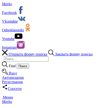
Marko
Facebook
Vkontakte
Odnoklassniki
Youtube
Instagram
Открыть форму поиска
Закрыть форму поиска
Find
Вход
Авторизация
Регистрация
Соцсети
Меню
Marko