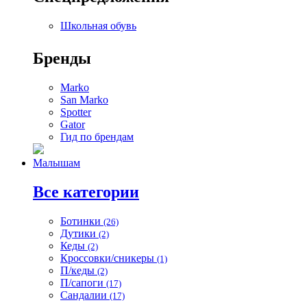
Школьная обувь
Бренды
Marko
San Marko
Spotter
Gator
Гид по брендам
Малышам
Все категории
Ботинки
(26)
Дутики
(2)
Кеды
(2)
Кроссовки/сникеры
(1)
П/кеды
(2)
П/сапоги
(17)
Сандалии
(17)