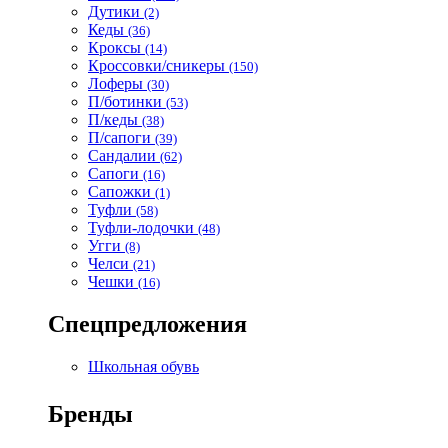
Дутики
(2)
Кеды
(36)
Кроксы
(14)
Кроссовки/сникеры
(150)
Лоферы
(30)
П/ботинки
(53)
П/кеды
(38)
П/сапоги
(39)
Сандалии
(62)
Сапоги
(16)
Сапожки
(1)
Туфли
(58)
Туфли-лодочки
(48)
Угги
(8)
Челси
(21)
Чешки
(16)
Спецпредложения
Школьная обувь
Бренды