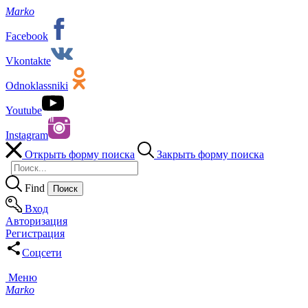
Marko
Facebook
Vkontakte
Odnoklassniki
Youtube
Instagram
Открыть форму поиска
Закрыть форму поиска
Find
Вход
Авторизация
Регистрация
Соцсети
Меню
Marko