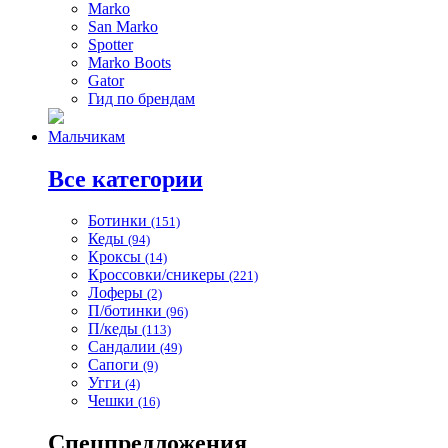
Marko
San Marko
Spotter
Marko Boots
Gator
Гид по брендам
Мальчикам
Все категории
Ботинки
(151)
Кеды
(94)
Кроксы
(14)
Кроссовки/сникеры
(221)
Лоферы
(2)
П/ботинки
(96)
П/кеды
(113)
Сандалии
(49)
Сапоги
(9)
Угги
(4)
Чешки
(16)
Спецпредложения