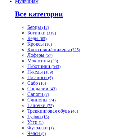
Мужчинам
Все категории
Берцы
(17)
Ботинки
(319)
Кеды
(65)
Кроксы
(10)
Кроссовки/сникеры
(325)
Лоферы
(57)
Мокасины
(38)
П/ботинки
(543)
П/кеды
(189)
П/сапоги
(6)
Сабо
(16)
Сандалии
(43)
Сапоги
(7)
Слипоны
(74)
Тапочки
(72)
Треккинговая обувь
(46)
Туфли
(13)
Угги
(1)
Футзалки
(1)
Челси
(9)