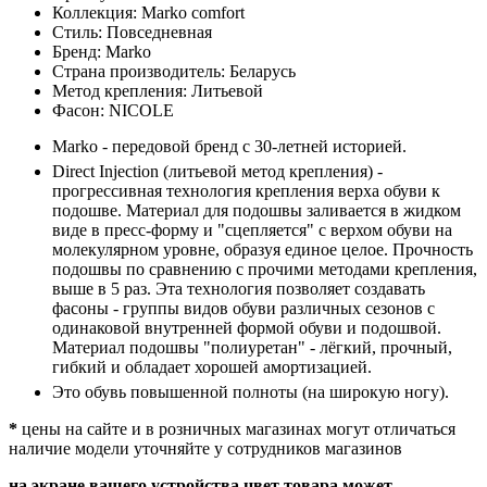
Коллекция:
Marko comfort
Стиль:
Повседневная
Бренд:
Marko
Страна производитель:
Беларусь
Метод крепления:
Литьевой
Фасон:
NICOLE
Marko - передовой бренд с 30-летней историей.
Direct Injection (литьевой метод крепления) -
прогрессивная технология крепления верха обуви к
подошве. Материал для подошвы заливается в жидком
виде в пресс-форму и "сцепляется" с верхом обуви на
молекулярном уровне, образуя единое целое. Прочность
подошвы по сравнению с прочими методами крепления,
выше в 5 раз. Эта технология позволяет создавать
фасоны - группы видов обуви различных сезонов с
одинаковой внутренней формой обуви и подошвой.
Материал подошвы "полиуретан" - лёгкий, прочный,
гибкий и обладает хорошей амортизацией.
Это обувь повышенной полноты (на широкую ногу).
*
цены на сайте и в розничных магазинах могут отличаться
наличие модели уточняйте у сотрудников магазинов
на экране вашего устройства цвет товара может