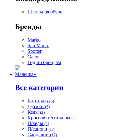
Школьная обувь
Бренды
Marko
San Marko
Spotter
Gator
Гид по брендам
Малышам
Все категории
Ботинки
(26)
Дутики
(2)
Кеды
(2)
Кроссовки/сникеры
(1)
П/кеды
(2)
П/сапоги
(17)
Сандалии
(17)