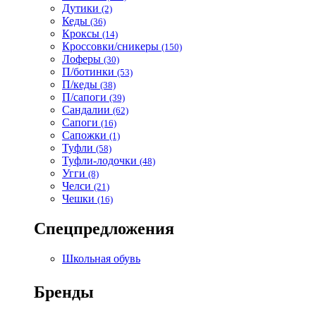
Дутики
(2)
Кеды
(36)
Кроксы
(14)
Кроссовки/сникеры
(150)
Лоферы
(30)
П/ботинки
(53)
П/кеды
(38)
П/сапоги
(39)
Сандалии
(62)
Сапоги
(16)
Сапожки
(1)
Туфли
(58)
Туфли-лодочки
(48)
Угги
(8)
Челси
(21)
Чешки
(16)
Спецпредложения
Школьная обувь
Бренды