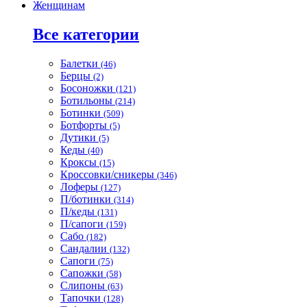
Женщинам
Все категории
Балетки
(46)
Берцы
(2)
Босоножки
(121)
Ботильоны
(214)
Ботинки
(509)
Ботфорты
(5)
Дутики
(5)
Кеды
(40)
Кроксы
(15)
Кроссовки/сникеры
(346)
Лоферы
(127)
П/ботинки
(314)
П/кеды
(131)
П/сапоги
(159)
Сабо
(182)
Сандалии
(132)
Сапоги
(75)
Сапожки
(58)
Слипоны
(63)
Тапочки
(128)