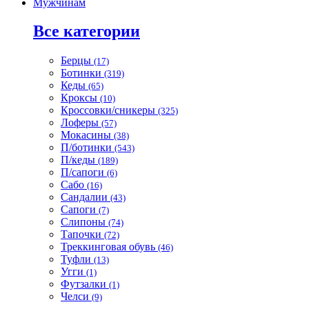
Мужчинам
Все категории
Берцы
(17)
Ботинки
(319)
Кеды
(65)
Кроксы
(10)
Кроссовки/сникеры
(325)
Лоферы
(57)
Мокасины
(38)
П/ботинки
(543)
П/кеды
(189)
П/сапоги
(6)
Сабо
(16)
Сандалии
(43)
Сапоги
(7)
Слипоны
(74)
Тапочки
(72)
Треккинговая обувь
(46)
Туфли
(13)
Угги
(1)
Футзалки
(1)
Челси
(9)