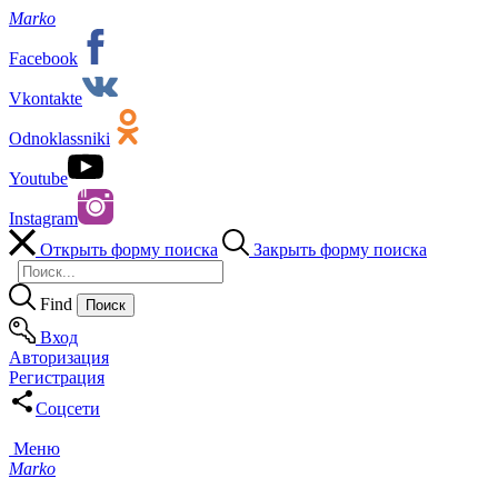
Marko
Facebook
Vkontakte
Odnoklassniki
Youtube
Instagram
Открыть форму поиска
Закрыть форму поиска
Find
Вход
Авторизация
Регистрация
Соцсети
Меню
Marko