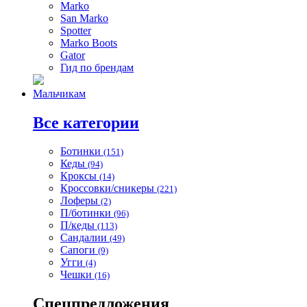
Marko
San Marko
Spotter
Marko Boots
Gator
Гид по брендам
Мальчикам
Все категории
Ботинки
(151)
Кеды
(94)
Кроксы
(14)
Кроссовки/сникеры
(221)
Лоферы
(2)
П/ботинки
(96)
П/кеды
(113)
Сандалии
(49)
Сапоги
(9)
Угги
(4)
Чешки
(16)
Спецпредложения