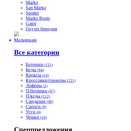
Marko
San Marko
Spotter
Marko Boots
Gator
Гид по брендам
Мальчикам
Все категории
Ботинки
(151)
Кеды
(94)
Кроксы
(14)
Кроссовки/сникеры
(221)
Лоферы
(2)
П/ботинки
(97)
П/кеды
(112)
Сандалии
(49)
Сапоги
(9)
Угги
(4)
Чешки
(16)
Спецпредложения