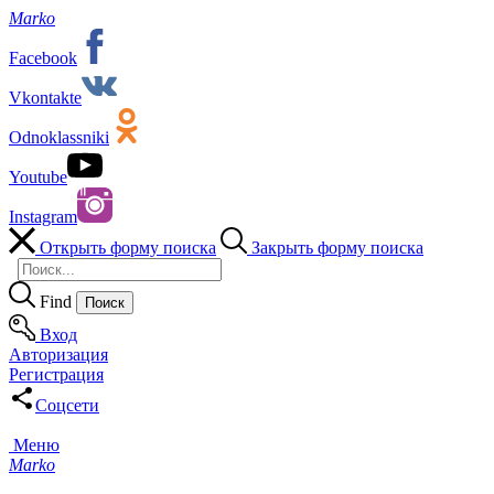
Marko
Facebook
Vkontakte
Odnoklassniki
Youtube
Instagram
Открыть форму поиска
Закрыть форму поиска
Find
Вход
Авторизация
Регистрация
Соцсети
Меню
Marko