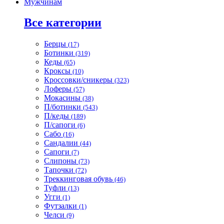
Мужчинам
Все категории
Берцы
(17)
Ботинки
(319)
Кеды
(65)
Кроксы
(10)
Кроссовки/сникеры
(323)
Лоферы
(57)
Мокасины
(38)
П/ботинки
(543)
П/кеды
(189)
П/сапоги
(6)
Сабо
(16)
Сандалии
(44)
Сапоги
(7)
Слипоны
(73)
Тапочки
(72)
Треккинговая обувь
(46)
Туфли
(13)
Угги
(1)
Футзалки
(1)
Челси
(9)