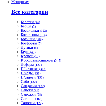
Женщинам
Все категории
Балетки
(46)
Берцы
(2)
Босоножки
(122)
Ботильоны
(214)
Ботинки
(509)
Ботфорты
(5)
Дутики
(5)
Кеды
(40)
Кроксы
(15)
Кроссовки/сникеры
(345)
Лоферы
(127)
П/ботинки
(313)
П/кеды
(131)
П/сапоги
(159)
Сабо
(182)
Сандалии
(132)
Сапоги
(75)
Сапожки
(58)
Слипоны
(63)
Тапочки
(127)