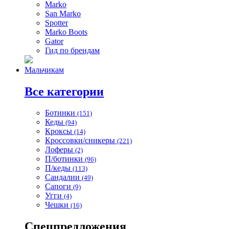
Marko
San Marko
Spotter
Marko Boots
Gator
Гид по брендам
Мальчикам
Все категории
Ботинки
(151)
Кеды
(94)
Кроксы
(14)
Кроссовки/сникеры
(221)
Лоферы
(2)
П/ботинки
(96)
П/кеды
(113)
Сандалии
(49)
Сапоги
(9)
Угги
(4)
Чешки
(16)
Спецпредложения