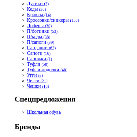
Дутики
(2)
Кеды
(36)
Кроксы
(14)
Кроссовки/сникеры
(150)
Лоферы
(30)
П/ботинки
(53)
П/кеды
(38)
П/сапоги
(39)
Сандалии
(62)
Сапоги
(16)
Сапожки
(1)
Туфли
(58)
Туфли-лодочки
(48)
Угги
(8)
Челси
(21)
Чешки
(16)
Спецпредложения
Школьная обувь
Бренды