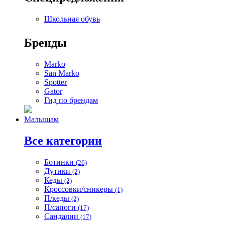
Школьная обувь
Бренды
Marko
San Marko
Spotter
Gator
Гид по брендам
Малышам
Все категории
Ботинки
(26)
Дутики
(2)
Кеды
(2)
Кроссовки/сникеры
(1)
П/кеды
(2)
П/сапоги
(17)
Сандалии
(17)