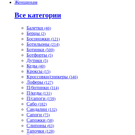
Женщинам
Все категории
Балетки
(46)
Берцы
(2)
Босоножки
(121)
Ботильоны
(214)
Ботинки
(509)
Ботфорты
(5)
Дутики
(5)
Кеды
(40)
Кроксы
(15)
Кроссовки/сникеры
(346)
Лоферы
(127)
П/ботинки
(314)
П/кеды
(131)
П/сапоги
(159)
Сабо
(182)
Сандалии
(132)
Сапоги
(75)
Сапожки
(58)
Слипоны
(63)
Тапочки
(128)