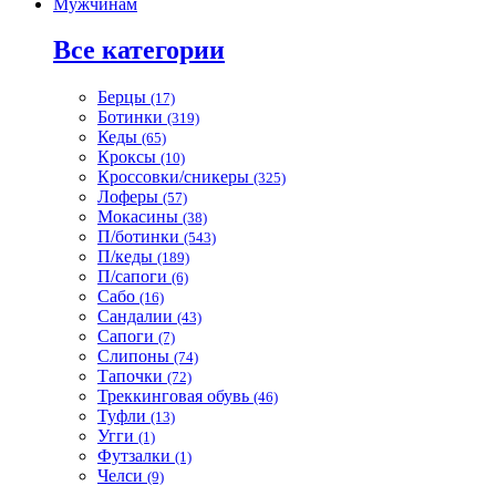
Мужчинам
Все категории
Берцы
(17)
Ботинки
(319)
Кеды
(65)
Кроксы
(10)
Кроссовки/сникеры
(325)
Лоферы
(57)
Мокасины
(38)
П/ботинки
(543)
П/кеды
(189)
П/сапоги
(6)
Сабо
(16)
Сандалии
(43)
Сапоги
(7)
Слипоны
(74)
Тапочки
(72)
Треккинговая обувь
(46)
Туфли
(13)
Угги
(1)
Футзалки
(1)
Челси
(9)