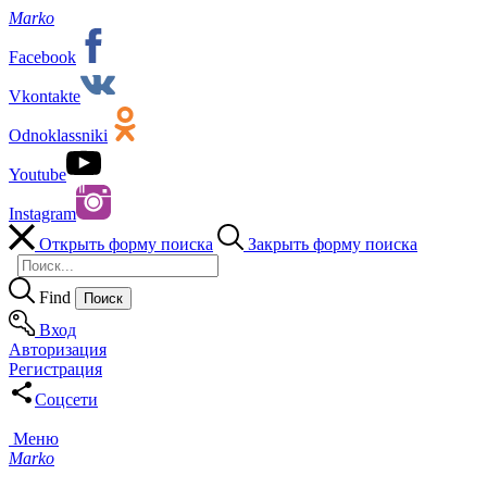
Marko
Facebook
Vkontakte
Odnoklassniki
Youtube
Instagram
Открыть форму поиска
Закрыть форму поиска
Find
Вход
Авторизация
Регистрация
Соцсети
Меню
Marko