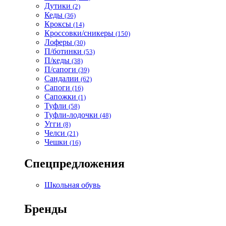
Дутики
(2)
Кеды
(36)
Кроксы
(14)
Кроссовки/сникеры
(150)
Лоферы
(30)
П/ботинки
(53)
П/кеды
(38)
П/сапоги
(39)
Сандалии
(62)
Сапоги
(16)
Сапожки
(1)
Туфли
(58)
Туфли-лодочки
(48)
Угги
(8)
Челси
(21)
Чешки
(16)
Спецпредложения
Школьная обувь
Бренды