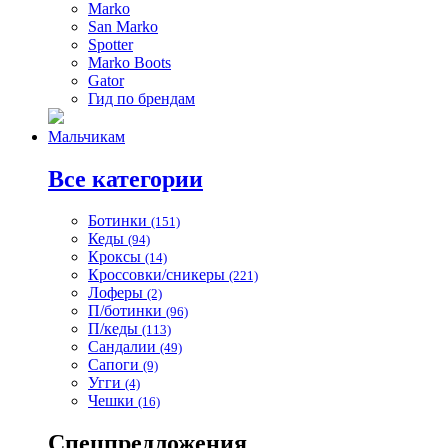
Marko
San Marko
Spotter
Marko Boots
Gator
Гид по брендам
Мальчикам
Все категории
Ботинки
(151)
Кеды
(94)
Кроксы
(14)
Кроссовки/сникеры
(221)
Лоферы
(2)
П/ботинки
(96)
П/кеды
(113)
Сандалии
(49)
Сапоги
(9)
Угги
(4)
Чешки
(16)
Спецпредложения