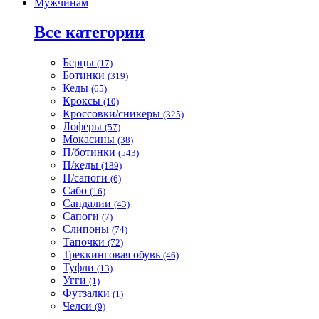
Мужчинам
Все категории
Берцы
(17)
Ботинки
(319)
Кеды
(65)
Кроксы
(10)
Кроссовки/сникеры
(325)
Лоферы
(57)
Мокасины
(38)
П/ботинки
(543)
П/кеды
(189)
П/сапоги
(6)
Сабо
(16)
Сандалии
(43)
Сапоги
(7)
Слипоны
(74)
Тапочки
(72)
Треккинговая обувь
(46)
Туфли
(13)
Угги
(1)
Футзалки
(1)
Челси
(9)