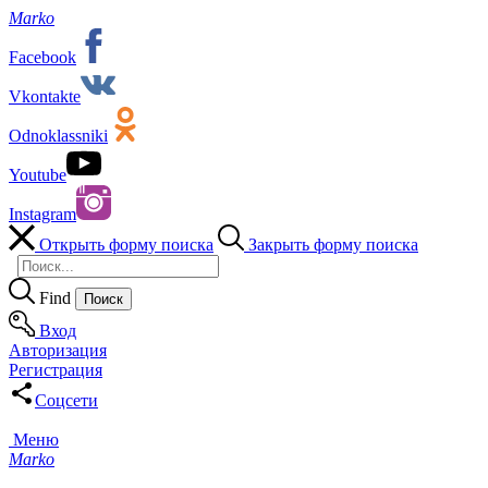
Marko
Facebook
Vkontakte
Odnoklassniki
Youtube
Instagram
Открыть форму поиска
Закрыть форму поиска
Find
Вход
Авторизация
Регистрация
Соцсети
Меню
Marko