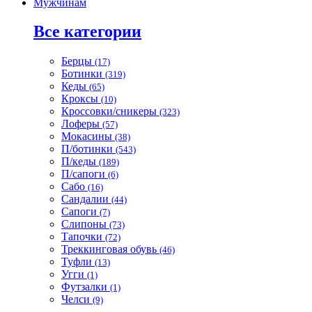
Мужчинам
Все категории
Берцы
(17)
Ботинки
(319)
Кеды
(65)
Кроксы
(10)
Кроссовки/сникеры
(323)
Лоферы
(57)
Мокасины
(38)
П/ботинки
(543)
П/кеды
(189)
П/сапоги
(6)
Сабо
(16)
Сандалии
(44)
Сапоги
(7)
Слипоны
(73)
Тапочки
(72)
Треккинговая обувь
(46)
Туфли
(13)
Угги
(1)
Футзалки
(1)
Челси
(9)