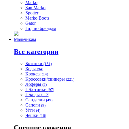
Marko
San Marko
Spotter
Marko Boots
Gator
Гид по брендам
Мальчикам
Все категории
Ботинки
(151)
Кеды
(94)
Кроксы
(14)
Кроссовки/сникеры
(221)
Лоферы
(2)
П/ботинки
(97)
П/кеды
(112)
Сандалии
(49)
Сапоги
(9)
Угги
(4)
Чешки
(16)
Спецпредложения