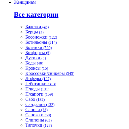
Женщинам
Все категории
Балетки
(46)
Берцы
(2)
Босоножки
(122)
Ботильоны
(214)
Ботинки
(509)
Ботфорты
(5)
Дутики
(5)
Кеды
(40)
Кроксы
(15)
Кроссовки/сникеры
(345)
Лоферы
(127)
П/ботинки
(313)
П/кеды
(131)
П/сапоги
(159)
Сабо
(182)
Сандалии
(132)
Сапоги
(75)
Сапожки
(58)
Слипоны
(63)
Тапочки
(127)