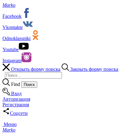
Marko
Facebook
Vkontakte
Odnoklassniki
Youtube
Instagram
Открыть форму поиска
Закрыть форму поиска
Find
Вход
Авторизация
Регистрация
Соцсети
Меню
Marko