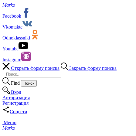
Marko
Facebook
Vkontakte
Odnoklassniki
Youtube
Instagram
Открыть форму поиска
Закрыть форму поиска
Find
Вход
Авторизация
Регистрация
Соцсети
Меню
Marko