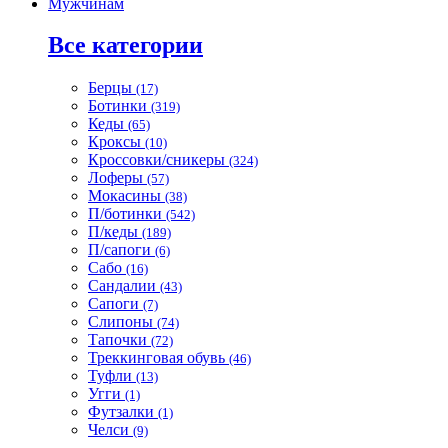
Мужчинам
Все категории
Берцы
(17)
Ботинки
(319)
Кеды
(65)
Кроксы
(10)
Кроссовки/сникеры
(324)
Лоферы
(57)
Мокасины
(38)
П/ботинки
(542)
П/кеды
(189)
П/сапоги
(6)
Сабо
(16)
Сандалии
(43)
Сапоги
(7)
Слипоны
(74)
Тапочки
(72)
Треккинговая обувь
(46)
Туфли
(13)
Угги
(1)
Футзалки
(1)
Челси
(9)