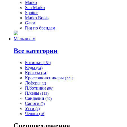
Marko
San Marko
Spotter
Marko Boots
Gator
Гид по брендам
Мальчикам
Все категории
Ботинки
(151)
Кеды
(94)
Кроксы
(14)
Кроссовки/сникеры
(221)
Лоферы
(2)
П/ботинки
(96)
П/кеды
(113)
Сандалии
(49)
Сапоги
(9)
Угги
(4)
Чешки
(16)
Спецпредложения