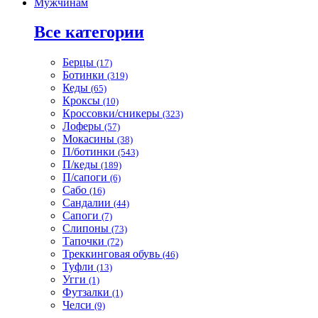
Мужчинам
Все категории
Берцы
(17)
Ботинки
(319)
Кеды
(65)
Кроксы
(10)
Кроссовки/сникеры
(323)
Лоферы
(57)
Мокасины
(38)
П/ботинки
(543)
П/кеды
(189)
П/сапоги
(6)
Сабо
(16)
Сандалии
(44)
Сапоги
(7)
Слипоны
(73)
Тапочки
(72)
Треккинговая обувь
(46)
Туфли
(13)
Угги
(1)
Футзалки
(1)
Челси
(9)