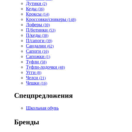
Дутики
(2)
Кеды
(36)
Кроксы
(14)
Кроссовки/сникеры
(148)
Лоферы
(30)
П/ботинки
(53)
П/кеды
(38)
П/сапоги
(39)
Сандалии
(62)
Сапоги
(16)
Сапожки
(1)
Туфли
(58)
Туфли-лодочки
(48)
Угги
(8)
Челси
(21)
Чешки
(16)
Спецпредложения
Школьная обувь
Бренды