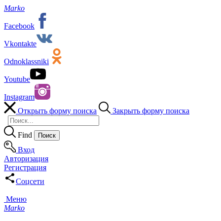
Marko
Facebook
Vkontakte
Odnoklassniki
Youtube
Instagram
Открыть форму поиска
Закрыть форму поиска
Find
Вход
Авторизация
Регистрация
Соцсети
Меню
Marko