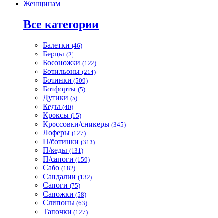
Женщинам
Все категории
Балетки
(46)
Берцы
(2)
Босоножки
(122)
Ботильоны
(214)
Ботинки
(509)
Ботфорты
(5)
Дутики
(5)
Кеды
(40)
Кроксы
(15)
Кроссовки/сникеры
(345)
Лоферы
(127)
П/ботинки
(313)
П/кеды
(131)
П/сапоги
(159)
Сабо
(182)
Сандалии
(132)
Сапоги
(75)
Сапожки
(58)
Слипоны
(63)
Тапочки
(127)