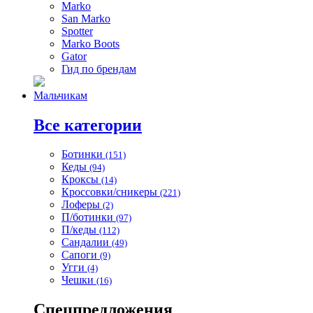
Marko
San Marko
Spotter
Marko Boots
Gator
Гид по брендам
Мальчикам
Все категории
Ботинки
(151)
Кеды
(94)
Кроксы
(14)
Кроссовки/сникеры
(221)
Лоферы
(2)
П/ботинки
(97)
П/кеды
(112)
Сандалии
(49)
Сапоги
(9)
Угги
(4)
Чешки
(16)
Спецпредложения