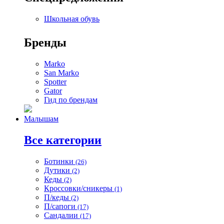
Школьная обувь
Бренды
Marko
San Marko
Spotter
Gator
Гид по брендам
Малышам
Все категории
Ботинки
(26)
Дутики
(2)
Кеды
(2)
Кроссовки/сникеры
(1)
П/кеды
(2)
П/сапоги
(17)
Сандалии
(17)