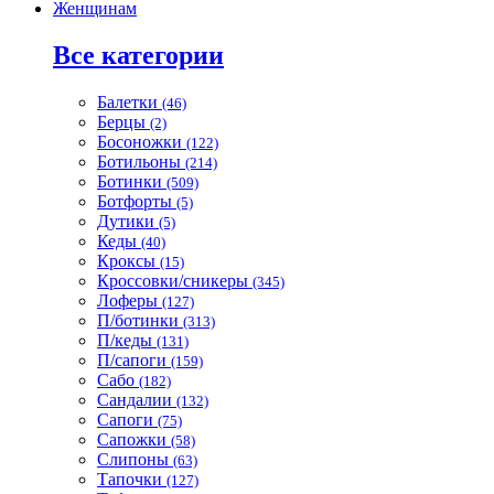
Женщинам
Все категории
Балетки
(46)
Берцы
(2)
Босоножки
(122)
Ботильоны
(214)
Ботинки
(509)
Ботфорты
(5)
Дутики
(5)
Кеды
(40)
Кроксы
(15)
Кроссовки/сникеры
(345)
Лоферы
(127)
П/ботинки
(313)
П/кеды
(131)
П/сапоги
(159)
Сабо
(182)
Сандалии
(132)
Сапоги
(75)
Сапожки
(58)
Слипоны
(63)
Тапочки
(127)