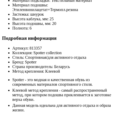
Материал подкладки:
Текстильный материал
Материал подошвы:
Этиленвинилацетат+Термопл.резина
Застежка:
шнурок
Высота каблука, мм:
25
Высота подошвы, мм:
20
Полнота:
6
Подробная информация
Артикул:
813357
Коллекция:
Spotter collection
Стиль:
Спортивная/для активного отдыха
Бренд:
Spotter
Страна производитель:
Беларусь
Метод крепления:
Клеевой
Spotter - это модная и качественная обувь из
современных материалов спортивного стиля.
Клеевой метод крепления - самый распространенный
метод, при котором подошва приклеивается к заготовке
верха обуви.
Данная модель идеальна для активного отдыха и образа
жизни.