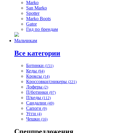
Marko
San Marko
Spotter
Marko Boots
Gator
Гид по брендам
Мальчикам
Все категории
Ботинки
(151)
Кеды
(94)
Кроксы
(14)
Кроссовки/сникеры
(221)
Лоферы
(2)
П/ботинки
(97)
П/кеды
(112)
Сандалии
(49)
Сапоги
(9)
Угги
(4)
Чешки
(16)
Спецпредложения