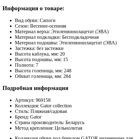
Информация о товаре:
Вид обуви:
Сапоги
Сезон:
Весенне-осенняя
Материал верха:
Этиленвинилацетат (ЭВА)
Материал подкладки:
Бесподкладочная
Материал подошвы:
Этиленвинилацетат (ЭВА)
Застежка:
без застежки
Высота каблука, мм:
20
Высота подошвы, мм:
15
Полнота:
7
Высота голенища, мм:
248
Обхват голенища, мм:
284
Подробная информация
Артикул:
969158
Коллекция:
Gator collection
Стиль:
Пляжная/садовая
Бренд:
Gator
Страна производитель:
Беларусь
Метод крепления:
Цельнолитая
Коллекция обуви под брендом GATOR незаменима для