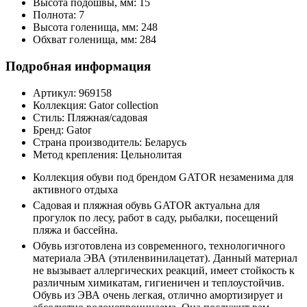
Высота подошвы, мм:
15
Полнота:
7
Высота голенища, мм:
248
Обхват голенища, мм:
284
Подробная информация
Артикул:
969158
Коллекция:
Gator collection
Стиль:
Пляжная/садовая
Бренд:
Gator
Страна производитель:
Беларусь
Метод крепления:
Цельнолитая
Коллекция обуви под брендом GATOR незаменима для
активного отдыха
Садовая и пляжная обувь GATOR актуальна для
прогулок по лесу, работ в саду, рыбалки, посещений
пляжа и бассейна.
Обувь изготовлена из современного, технологичного
материала ЭВА (этиленвинилацетат). Данный материал
не вызывает аллергических реакций, имеет стойкость к
различным химикатам, гигиеничен и теплоустойчив.
Обувь из ЭВА очень легкая, отлично амортизирует и