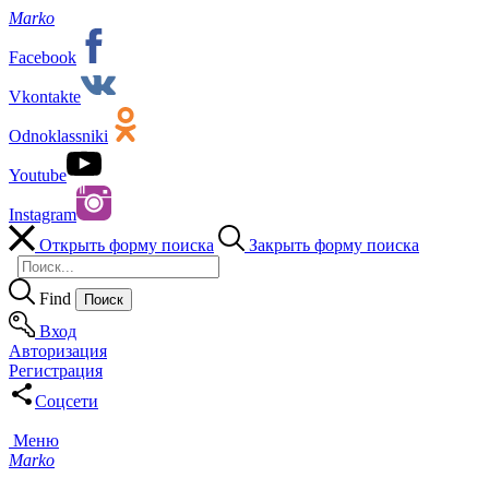
Marko
Facebook
Vkontakte
Odnoklassniki
Youtube
Instagram
Открыть форму поиска
Закрыть форму поиска
Find
Вход
Авторизация
Регистрация
Соцсети
Меню
Marko