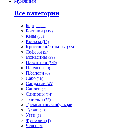
Мужчинам
Все категории
Берцы
(17)
Ботинки
(319)
Кеды
(65)
Кроксы
(10)
Кроссовки/сникеры
(324)
Лоферы
(57)
Мокасины
(38)
П/ботинки
(542)
П/кеды
(189)
П/сапоги
(6)
Сабо
(16)
Сандалии
(43)
Сапоги
(7)
Слипоны
(74)
Тапочки
(72)
Треккинговая обувь
(46)
Туфли
(13)
Угги
(1)
Футзалки
(1)
Челси
(9)