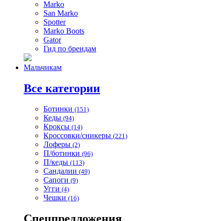
Marko
San Marko
Spotter
Marko Boots
Gator
Гид по брендам
Мальчикам
Все категории
Ботинки
(151)
Кеды
(94)
Кроксы
(14)
Кроссовки/сникеры
(221)
Лоферы
(2)
П/ботинки
(96)
П/кеды
(113)
Сандалии
(49)
Сапоги
(9)
Угги
(4)
Чешки
(16)
Спецпредложения