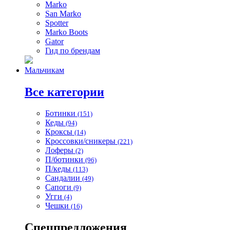
Marko
San Marko
Spotter
Marko Boots
Gator
Гид по брендам
Мальчикам
Все категории
Ботинки
(151)
Кеды
(94)
Кроксы
(14)
Кроссовки/сникеры
(221)
Лоферы
(2)
П/ботинки
(96)
П/кеды
(113)
Сандалии
(49)
Сапоги
(9)
Угги
(4)
Чешки
(16)
Спецпредложения