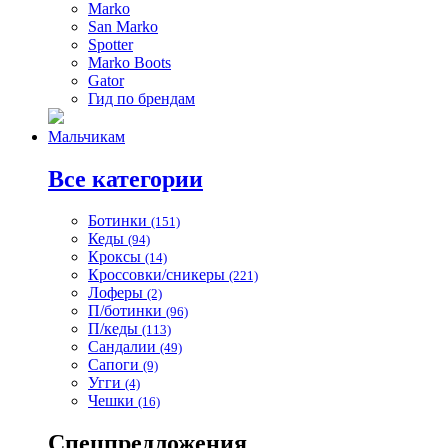
Marko
San Marko
Spotter
Marko Boots
Gator
Гид по брендам
Мальчикам
Все категории
Ботинки
(151)
Кеды
(94)
Кроксы
(14)
Кроссовки/сникеры
(221)
Лоферы
(2)
П/ботинки
(96)
П/кеды
(113)
Сандалии
(49)
Сапоги
(9)
Угги
(4)
Чешки
(16)
Спецпредложения