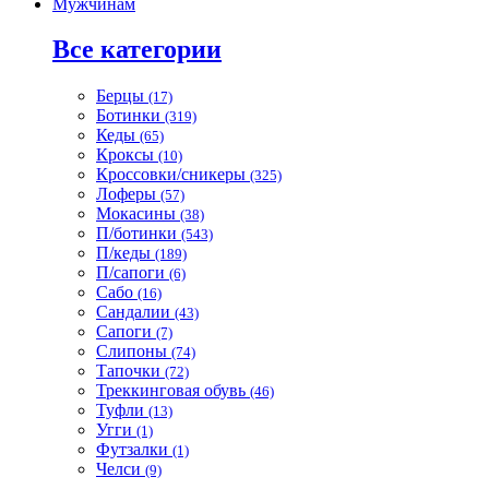
Мужчинам
Все категории
Берцы
(17)
Ботинки
(319)
Кеды
(65)
Кроксы
(10)
Кроссовки/сникеры
(325)
Лоферы
(57)
Мокасины
(38)
П/ботинки
(543)
П/кеды
(189)
П/сапоги
(6)
Сабо
(16)
Сандалии
(43)
Сапоги
(7)
Слипоны
(74)
Тапочки
(72)
Треккинговая обувь
(46)
Туфли
(13)
Угги
(1)
Футзалки
(1)
Челси
(9)