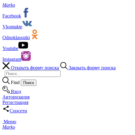
Marko
Facebook
Vkontakte
Odnoklassniki
Youtube
Instagram
Открыть форму поиска
Закрыть форму поиска
Find
Вход
Авторизация
Регистрация
Соцсети
Меню
Marko