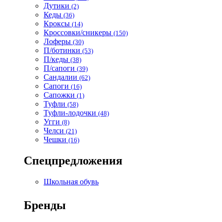
Дутики
(2)
Кеды
(36)
Кроксы
(14)
Кроссовки/сникеры
(150)
Лоферы
(30)
П/ботинки
(53)
П/кеды
(38)
П/сапоги
(39)
Сандалии
(62)
Сапоги
(16)
Сапожки
(1)
Туфли
(58)
Туфли-лодочки
(48)
Угги
(8)
Челси
(21)
Чешки
(16)
Спецпредложения
Школьная обувь
Бренды