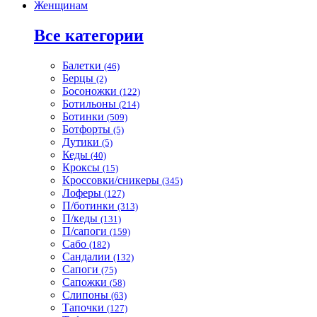
Женщинам
Все категории
Балетки
(46)
Берцы
(2)
Босоножки
(122)
Ботильоны
(214)
Ботинки
(509)
Ботфорты
(5)
Дутики
(5)
Кеды
(40)
Кроксы
(15)
Кроссовки/сникеры
(345)
Лоферы
(127)
П/ботинки
(313)
П/кеды
(131)
П/сапоги
(159)
Сабо
(182)
Сандалии
(132)
Сапоги
(75)
Сапожки
(58)
Слипоны
(63)
Тапочки
(127)