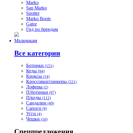
Marko
San Marko
Spotter
Marko Boots
Gator
Гид по брендам
Мальчикам
Все категории
Ботинки
(151)
Кеды
(94)
Кроксы
(14)
Кроссовки/сникеры
(221)
Лоферы
(2)
П/ботинки
(97)
П/кеды
(112)
Сандалии
(49)
Сапоги
(9)
Угги
(4)
Чешки
(16)
Спецпредложения