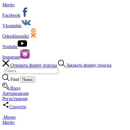
Marko
Facebook
Vkontakte
Odnoklassniki
Youtube
Instagram
Открыть форму поиска
Закрыть форму поиска
Find
Вход
Авторизация
Регистрация
Соцсети
Меню
Marko