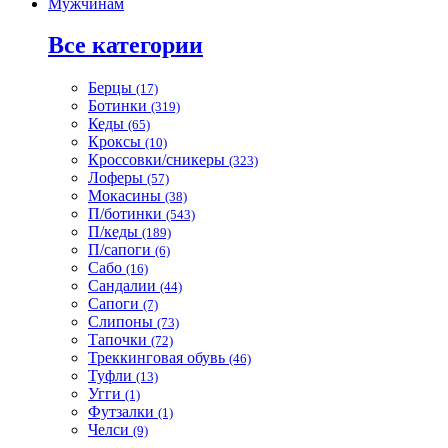
Мужчинам
Все категории
Берцы
(17)
Ботинки
(319)
Кеды
(65)
Кроксы
(10)
Кроссовки/сникеры
(323)
Лоферы
(57)
Мокасины
(38)
П/ботинки
(543)
П/кеды
(189)
П/сапоги
(6)
Сабо
(16)
Сандалии
(44)
Сапоги
(7)
Слипоны
(73)
Тапочки
(72)
Треккинговая обувь
(46)
Туфли
(13)
Угги
(1)
Футзалки
(1)
Челси
(9)