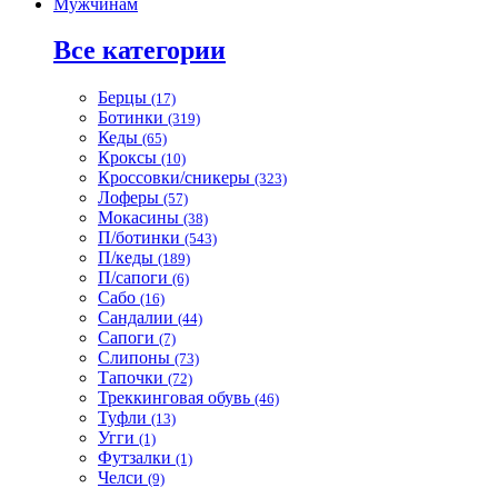
Мужчинам
Все категории
Берцы
(17)
Ботинки
(319)
Кеды
(65)
Кроксы
(10)
Кроссовки/сникеры
(323)
Лоферы
(57)
Мокасины
(38)
П/ботинки
(543)
П/кеды
(189)
П/сапоги
(6)
Сабо
(16)
Сандалии
(44)
Сапоги
(7)
Слипоны
(73)
Тапочки
(72)
Треккинговая обувь
(46)
Туфли
(13)
Угги
(1)
Футзалки
(1)
Челси
(9)