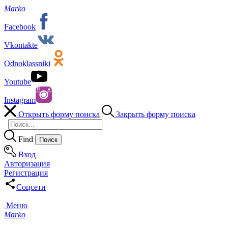
Marko
Facebook
Vkontakte
Odnoklassniki
Youtube
Instagram
Открыть форму поиска
Закрыть форму поиска
Find
Вход
Авторизация
Регистрация
Соцсети
Меню
Marko