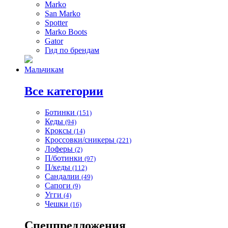
Marko
San Marko
Spotter
Marko Boots
Gator
Гид по брендам
Мальчикам
Все категории
Ботинки
(151)
Кеды
(94)
Кроксы
(14)
Кроссовки/сникеры
(221)
Лоферы
(2)
П/ботинки
(97)
П/кеды
(112)
Сандалии
(49)
Сапоги
(9)
Угги
(4)
Чешки
(16)
Спецпредложения