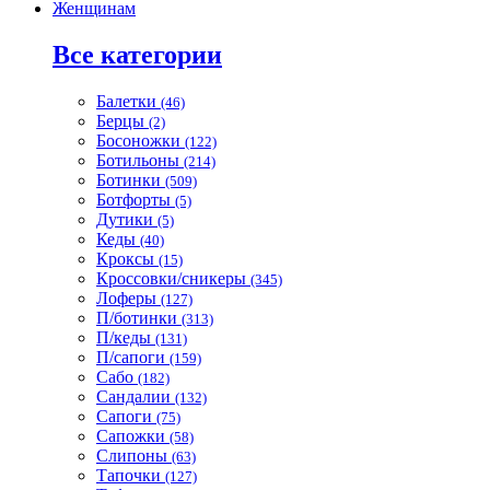
Женщинам
Все категории
Балетки
(46)
Берцы
(2)
Босоножки
(122)
Ботильоны
(214)
Ботинки
(509)
Ботфорты
(5)
Дутики
(5)
Кеды
(40)
Кроксы
(15)
Кроссовки/сникеры
(345)
Лоферы
(127)
П/ботинки
(313)
П/кеды
(131)
П/сапоги
(159)
Сабо
(182)
Сандалии
(132)
Сапоги
(75)
Сапожки
(58)
Слипоны
(63)
Тапочки
(127)