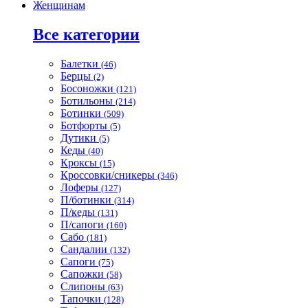
Женщинам
Все категории
Балетки
(46)
Берцы
(2)
Босоножки
(121)
Ботильоны
(214)
Ботинки
(509)
Ботфорты
(5)
Дутики
(5)
Кеды
(40)
Кроксы
(15)
Кроссовки/сникеры
(346)
Лоферы
(127)
П/ботинки
(314)
П/кеды
(131)
П/сапоги
(160)
Сабо
(181)
Сандалии
(132)
Сапоги
(75)
Сапожки
(58)
Слипоны
(63)
Тапочки
(128)