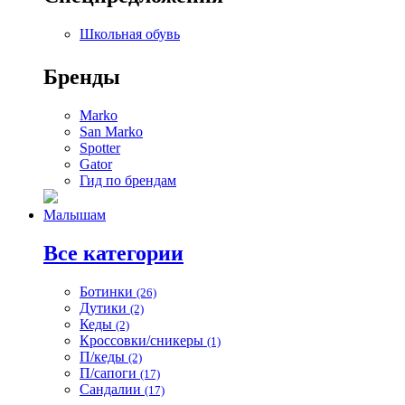
Школьная обувь
Бренды
Marko
San Marko
Spotter
Gator
Гид по брендам
Малышам
Все категории
Ботинки
(26)
Дутики
(2)
Кеды
(2)
Кроссовки/сникеры
(1)
П/кеды
(2)
П/сапоги
(17)
Сандалии
(17)