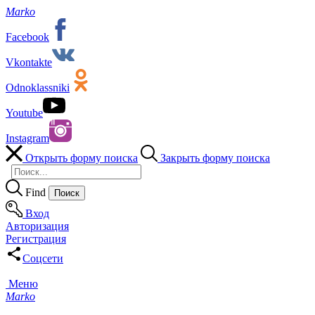
Marko
Facebook
Vkontakte
Odnoklassniki
Youtube
Instagram
Открыть форму поиска
Закрыть форму поиска
Find
Вход
Авторизация
Регистрация
Соцсети
Меню
Marko