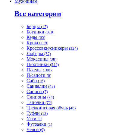
Мужчинам
Все категории
Берцы
(17)
Ботинки
(319)
Кеды
(65)
Кроксы
(9)
Кроссовки/сникеры
(324)
Лоферы
(57)
Мокасины
(38)
П/ботинки
(542)
П/кеды
(188)
П/сапоги
(6)
Сабо
(16)
Сандалии
(43)
Сапоги
(7)
Слипоны
(74)
Тапочки
(72)
Треккинговая обувь
(46)
Туфли
(13)
Угги
(1)
Футзалки
(1)
Челси
(9)