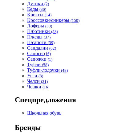
Дутики
(2)
Кеды
(36)
Кроксы
(14)
Кроссовки/сникеры
(150)
Лоферы
(30)
П/ботинки
(53)
П/кеды
(37)
П/сапоги
(39)
Сандалии
(62)
Сапоги
(16)
Сапожки
(1)
Туфли
(58)
Туфли-лодочки
(48)
Угги
(8)
Челси
(21)
Чешки
(16)
Спецпредложения
Школьная обувь
Бренды