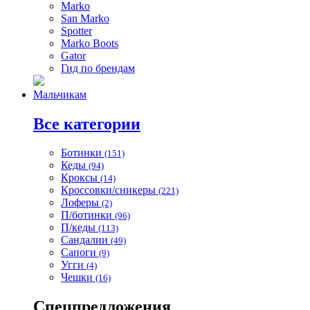
Marko
San Marko
Spotter
Marko Boots
Gator
Гид по брендам
Мальчикам
Все категории
Ботинки
(151)
Кеды
(94)
Кроксы
(14)
Кроссовки/сникеры
(221)
Лоферы
(2)
П/ботинки
(96)
П/кеды
(113)
Сандалии
(49)
Сапоги
(9)
Угги
(4)
Чешки
(16)
Спецпредложения