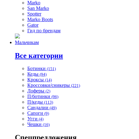
Marko
San Marko
Spotter
Marko Boots
Gator
Гид по брендам
Мальчикам
Все категории
Ботинки
(151)
Кеды
(94)
Кроксы
(14)
Кроссовки/сникеры
(221)
Лоферы
(2)
П/ботинки
(96)
П/кеды
(113)
Сандалии
(49)
Сапоги
(9)
Угги
(4)
Чешки
(16)
Спецпредложения