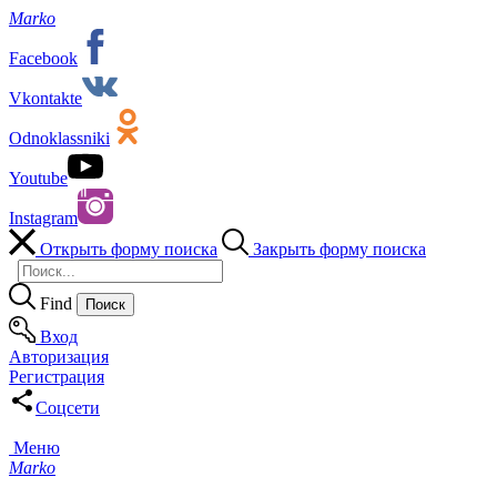
Marko
Facebook
Vkontakte
Odnoklassniki
Youtube
Instagram
Открыть форму поиска
Закрыть форму поиска
Find
Вход
Авторизация
Регистрация
Соцсети
Меню
Marko