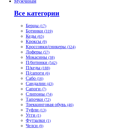
Мужчинам
Все категории
Берцы
(17)
Ботинки
(319)
Кеды
(65)
Кроксы
(9)
Кроссовки/сникеры
(324)
Лоферы
(57)
Мокасины
(38)
П/ботинки
(542)
П/кеды
(188)
П/сапоги
(6)
Сабо
(16)
Сандалии
(43)
Сапоги
(7)
Слипоны
(74)
Тапочки
(72)
Треккинговая обувь
(46)
Туфли
(13)
Угги
(1)
Футзалки
(1)
Челси
(9)