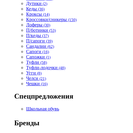
Дутики
(2)
Кеды
(36)
Кроксы
(14)
Кроссовки/сникеры
(150)
Лоферы
(30)
П/ботинки
(53)
П/кеды
(37)
П/сапоги
(39)
Сандалии
(62)
Сапоги
(16)
Сапожки
(1)
Туфли
(58)
Туфли-лодочки
(48)
Угги
(8)
Челси
(21)
Чешки
(16)
Спецпредложения
Школьная обувь
Бренды