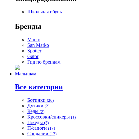
Школьная обувь
Бренды
Marko
San Marko
Spotter
Gator
Гид по брендам
Малышам
Все категории
Ботинки
(26)
Дутики
(2)
Кеды
(2)
Кроссовки/сникеры
(1)
П/кеды
(2)
П/сапоги
(17)
Сандалии
(17)