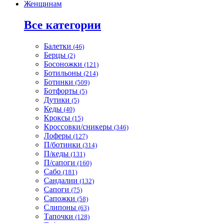
Женщинам
Все категории
Балетки
(46)
Берцы
(2)
Босоножки
(121)
Ботильоны
(214)
Ботинки
(509)
Ботфорты
(5)
Дутики
(5)
Кеды
(40)
Кроксы
(15)
Кроссовки/сникеры
(346)
Лоферы
(127)
П/ботинки
(314)
П/кеды
(131)
П/сапоги
(160)
Сабо
(181)
Сандалии
(132)
Сапоги
(75)
Сапожки
(58)
Слипоны
(63)
Тапочки
(128)