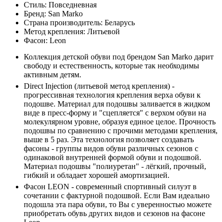
Стиль:
Повседневная
Бренд:
San Marko
Страна производитель:
Беларусь
Метод крепления:
Литьевой
Фасон:
Leon
Коллекция детской обуви под брендом San Marko дарит
свободу и естественность, которые так необходимы
активным детям.
Direct Injection (литьевой метод крепления) -
прогрессивная технология крепления верха обуви к
подошве. Материал для подошвы заливается в жидком
виде в пресс-форму и "сцепляется" с верхом обуви на
молекулярном уровне, образуя единое целое. Прочность
подошвы по сравнению с прочими методами крепления,
выше в 5 раз. Эта технология позволяет создавать
фасоны - группы видов обуви различных сезонов с
одинаковой внутренней формой обуви и подошвой.
Материал подошвы "полиуретан" - лёгкий, прочный,
гибкий и обладает хорошей амортизацией.
Фасон LEON - современный спортивный силуэт в
сочетании с фактурной подошвой. Если Вам идеально
подошла эта пара обуви, то Вы с уверенностью можете
приобретать обувь других видов и сезонов на фасоне