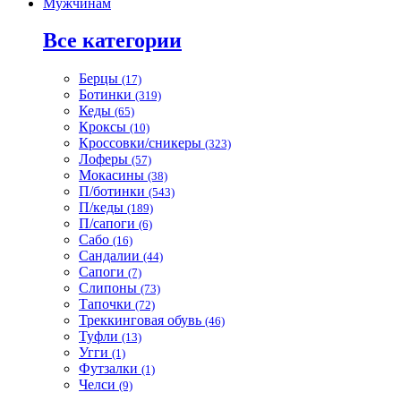
Мужчинам
Все категории
Берцы
(17)
Ботинки
(319)
Кеды
(65)
Кроксы
(10)
Кроссовки/сникеры
(323)
Лоферы
(57)
Мокасины
(38)
П/ботинки
(543)
П/кеды
(189)
П/сапоги
(6)
Сабо
(16)
Сандалии
(44)
Сапоги
(7)
Слипоны
(73)
Тапочки
(72)
Треккинговая обувь
(46)
Туфли
(13)
Угги
(1)
Футзалки
(1)
Челси
(9)