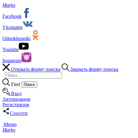
Marko
Facebook
Vkontakte
Odnoklassniki
Youtube
Instagram
Открыть форму поиска
Закрыть форму поиска
Find
Вход
Авторизация
Регистрация
Соцсети
Меню
Marko