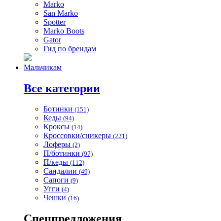
Marko
San Marko
Spotter
Marko Boots
Gator
Гид по брендам
Мальчикам
Все категории
Ботинки
(151)
Кеды
(94)
Кроксы
(14)
Кроссовки/сникеры
(221)
Лоферы
(2)
П/ботинки
(97)
П/кеды
(112)
Сандалии
(49)
Сапоги
(9)
Угги
(4)
Чешки
(16)
Спецпредложения