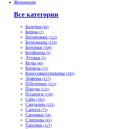
Женщинам
Все категории
Балетки
(46)
Берцы
(2)
Босоножки
(122)
Ботильоны
(214)
Ботинки
(509)
Ботфорты
(5)
Дутики
(5)
Кеды
(40)
Кроксы
(15)
Кроссовки/сникеры
(345)
Лоферы
(127)
П/ботинки
(313)
П/кеды
(131)
П/сапоги
(159)
Сабо
(182)
Сандалии
(132)
Сапоги
(75)
Сапожки
(58)
Слипоны
(63)
Тапочки
(127)