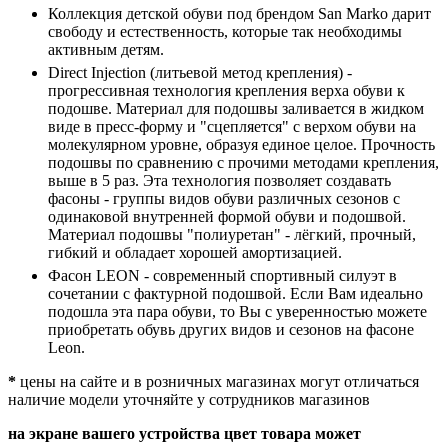
Коллекция детской обуви под брендом San Marko дарит
свободу и естественность, которые так необходимы
активным детям.
Direct Injection (литьевой метод крепления) -
прогрессивная технология крепления верха обуви к
подошве. Материал для подошвы заливается в жидком
виде в пресс-форму и "сцепляется" с верхом обуви на
молекулярном уровне, образуя единое целое. Прочность
подошвы по сравнению с прочими методами крепления,
выше в 5 раз. Эта технология позволяет создавать
фасоны - группы видов обуви различных сезонов с
одинаковой внутренней формой обуви и подошвой.
Материал подошвы "полиуретан" - лёгкий, прочный,
гибкий и обладает хорошей амортизацией.
Фасон LEON - современный спортивный силуэт в
сочетании с фактурной подошвой. Если Вам идеально
подошла эта пара обуви, то Вы с уверенностью можете
приобретать обувь других видов и сезонов на фасоне
Leon.
*
цены на сайте и в розничных магазинах могут отличаться
наличие модели уточняйте у сотрудников магазинов
на экране вашего устройства цвет товара может