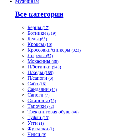
Мужчинам
Все категории
Берцы
(17)
Ботинки
(319)
Кеды
(65)
Кроксы
(10)
Кроссовки/сникеры
(323)
Лоферы
(57)
Мокасины
(38)
П/ботинки
(543)
П/кеды
(189)
П/сапоги
(6)
Сабо
(16)
Сандалии
(44)
Сапоги
(7)
Слипоны
(73)
Тапочки
(72)
Треккинговая обувь
(46)
Туфли
(13)
Угги
(1)
Футзалки
(1)
Челси
(9)