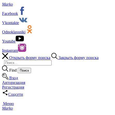
Marko
Facebook
Vkontakte
Odnoklassniki
Youtube
Instagram
Открыть форму поиска
Закрыть форму поиска
Find
Вход
Авторизация
Регистрация
Соцсети
Меню
Marko