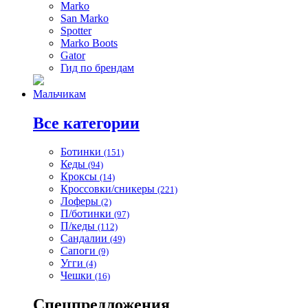
Marko
San Marko
Spotter
Marko Boots
Gator
Гид по брендам
Мальчикам
Все категории
Ботинки
(151)
Кеды
(94)
Кроксы
(14)
Кроссовки/сникеры
(221)
Лоферы
(2)
П/ботинки
(97)
П/кеды
(112)
Сандалии
(49)
Сапоги
(9)
Угги
(4)
Чешки
(16)
Спецпредложения