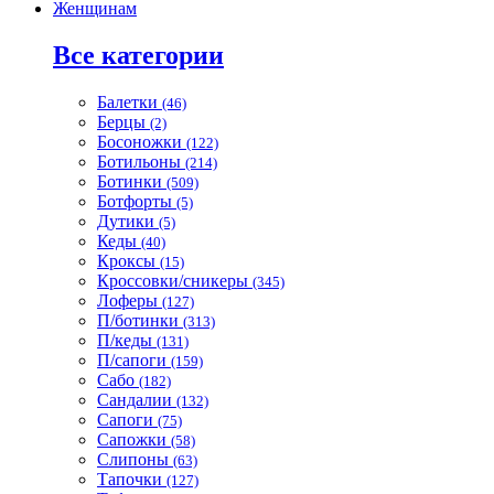
Женщинам
Все категории
Балетки
(46)
Берцы
(2)
Босоножки
(122)
Ботильоны
(214)
Ботинки
(509)
Ботфорты
(5)
Дутики
(5)
Кеды
(40)
Кроксы
(15)
Кроссовки/сникеры
(345)
Лоферы
(127)
П/ботинки
(313)
П/кеды
(131)
П/сапоги
(159)
Сабо
(182)
Сандалии
(132)
Сапоги
(75)
Сапожки
(58)
Слипоны
(63)
Тапочки
(127)