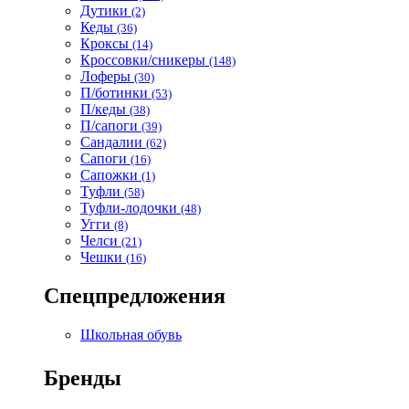
Дутики
(2)
Кеды
(36)
Кроксы
(14)
Кроссовки/сникеры
(148)
Лоферы
(30)
П/ботинки
(53)
П/кеды
(38)
П/сапоги
(39)
Сандалии
(62)
Сапоги
(16)
Сапожки
(1)
Туфли
(58)
Туфли-лодочки
(48)
Угги
(8)
Челси
(21)
Чешки
(16)
Спецпредложения
Школьная обувь
Бренды