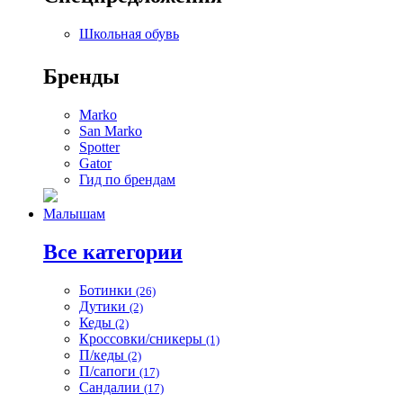
Школьная обувь
Бренды
Marko
San Marko
Spotter
Gator
Гид по брендам
Малышам
Все категории
Ботинки
(26)
Дутики
(2)
Кеды
(2)
Кроссовки/сникеры
(1)
П/кеды
(2)
П/сапоги
(17)
Сандалии
(17)