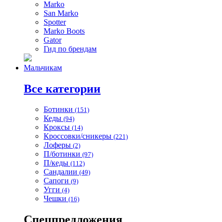
Marko
San Marko
Spotter
Marko Boots
Gator
Гид по брендам
Мальчикам
Все категории
Ботинки
(151)
Кеды
(94)
Кроксы
(14)
Кроссовки/сникеры
(221)
Лоферы
(2)
П/ботинки
(97)
П/кеды
(112)
Сандалии
(49)
Сапоги
(9)
Угги
(4)
Чешки
(16)
Спецпредложения