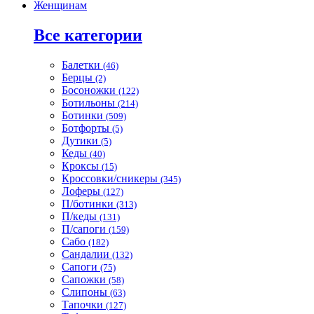
Женщинам
Все категории
Балетки
(46)
Берцы
(2)
Босоножки
(122)
Ботильоны
(214)
Ботинки
(509)
Ботфорты
(5)
Дутики
(5)
Кеды
(40)
Кроксы
(15)
Кроссовки/сникеры
(345)
Лоферы
(127)
П/ботинки
(313)
П/кеды
(131)
П/сапоги
(159)
Сабо
(182)
Сандалии
(132)
Сапоги
(75)
Сапожки
(58)
Слипоны
(63)
Тапочки
(127)