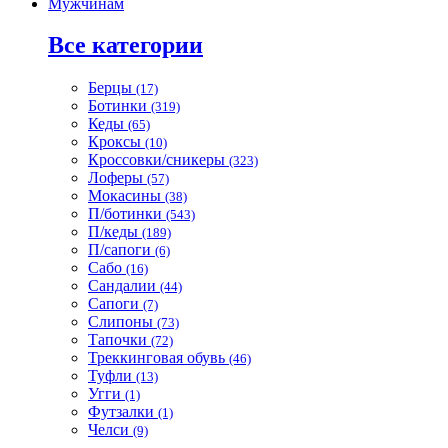
Мужчинам
Все категории
Берцы
(17)
Ботинки
(319)
Кеды
(65)
Кроксы
(10)
Кроссовки/сникеры
(323)
Лоферы
(57)
Мокасины
(38)
П/ботинки
(543)
П/кеды
(189)
П/сапоги
(6)
Сабо
(16)
Сандалии
(44)
Сапоги
(7)
Слипоны
(73)
Тапочки
(72)
Треккинговая обувь
(46)
Туфли
(13)
Угги
(1)
Футзалки
(1)
Челси
(9)