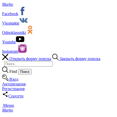
Marko
Facebook
Vkontakte
Odnoklassniki
Youtube
Instagram
Открыть форму поиска
Закрыть форму поиска
Find
Вход
Авторизация
Регистрация
Соцсети
Меню
Marko