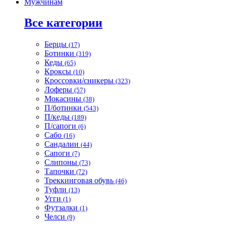
Мужчинам
Все категории
Берцы
(17)
Ботинки
(319)
Кеды
(65)
Кроксы
(10)
Кроссовки/сникеры
(323)
Лоферы
(57)
Мокасины
(38)
П/ботинки
(543)
П/кеды
(189)
П/сапоги
(6)
Сабо
(16)
Сандалии
(44)
Сапоги
(7)
Слипоны
(73)
Тапочки
(72)
Треккинговая обувь
(46)
Туфли
(13)
Угги
(1)
Футзалки
(1)
Челси
(9)