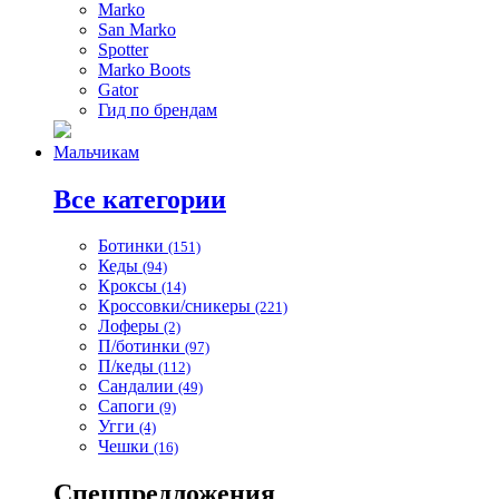
Marko
San Marko
Spotter
Marko Boots
Gator
Гид по брендам
Мальчикам
Все категории
Ботинки
(151)
Кеды
(94)
Кроксы
(14)
Кроссовки/сникеры
(221)
Лоферы
(2)
П/ботинки
(97)
П/кеды
(112)
Сандалии
(49)
Сапоги
(9)
Угги
(4)
Чешки
(16)
Спецпредложения