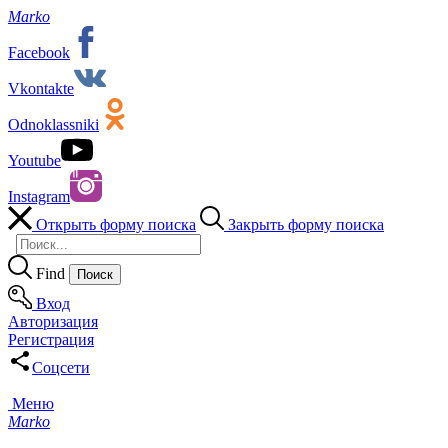
Marko
Facebook
Vkontakte
Odnoklassniki
Youtube
Instagram
Открыть форму поиска
Закрыть форму поиска
Find
Вход
Авторизация
Регистрация
Соцсети
Меню
Marko