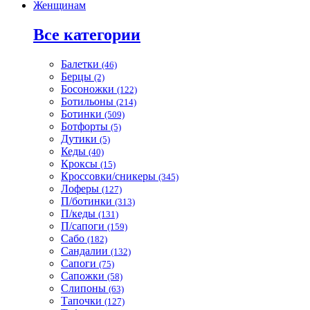
Женщинам
Все категории
Балетки
(46)
Берцы
(2)
Босоножки
(122)
Ботильоны
(214)
Ботинки
(509)
Ботфорты
(5)
Дутики
(5)
Кеды
(40)
Кроксы
(15)
Кроссовки/сникеры
(345)
Лоферы
(127)
П/ботинки
(313)
П/кеды
(131)
П/сапоги
(159)
Сабо
(182)
Сандалии
(132)
Сапоги
(75)
Сапожки
(58)
Слипоны
(63)
Тапочки
(127)